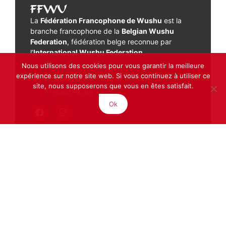
FFWU
La
Fédération Francophone de Wushu
est la
branche francophone de la
Belgian Wushu
Federation
, fédération belge reconnue par
l’
International Wushu Federation.
Nous utilisons des cookies pour vous garantir la meilleure
Chaussée de Namur 12
expérience sur notre site web. Si vous continuez à utiliser ce
1300 Wavre
site, nous supposerons que vous en êtes satisfait.
info@ffwu.be
Ok
La Fédération
Accueil
La Fédération
Ecoles membres
Devenir membre
Agenda
Photos