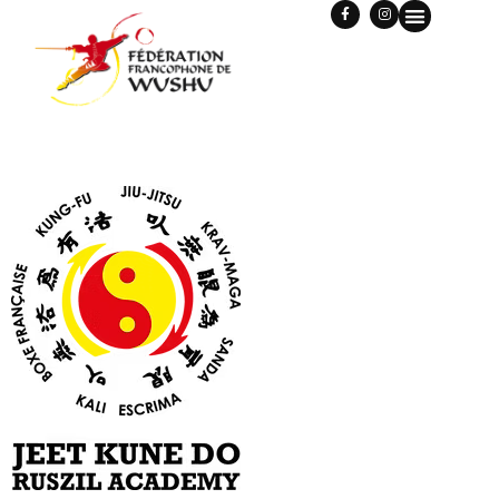
ECOLE_JEETKUNGDORU