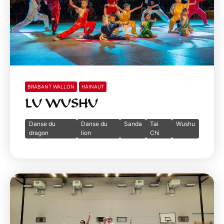
BRABANT WALLON
HAINAUT
LU WUSHU
Danse du
Danse du
Sanda
Tai
Wushu
dragon
lion
Chi