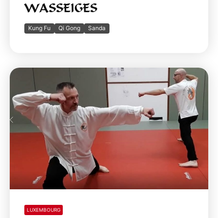
WASSEIGES
Kung Fu
Qi Gong
Sanda
LUXEMBOURG