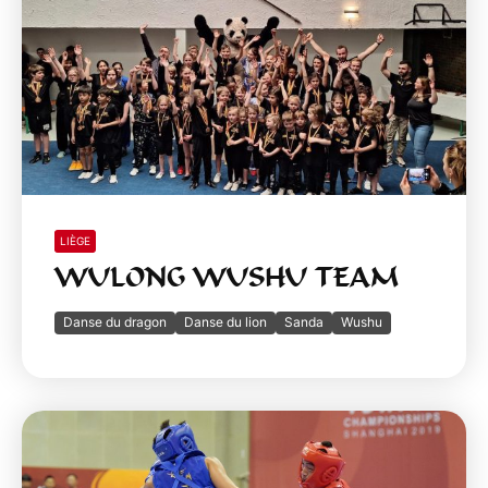
LIÈGE
WULONG WUSHU TEAM
Danse du dragon
Danse du lion
Sanda
Wushu