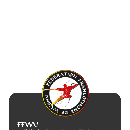
BRABANT WALLON
BE.WUSHU ASBL
Sanda
Wushu
FFWU