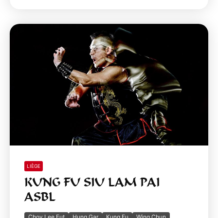
LIÈGE
KUNG FU SIU LAM PAI
ASBL
Choy Lee Fut
Hung Gar
Kung Fu
Wing Chun